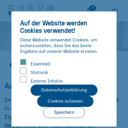
Zum Hauptinhalt springen
Skip to page footer
Merkliste
0
Auf der Website werden
Cookies verwendet!
Diese Website verwendet Cookies, um
sicherzustellen, dass Sie das beste
Ergebnis auf unserer Website erzielen.
Karriere
Stellenangebote
Essentiell
Sie sind hier:
Analytik Labor
Statistik
Externe Inhalte
Analytik Labor
Datenschutzerklärung
Im Analytik Labor erhältst Du tiefe Einblicke
Cookies zulassen
in unsere biobasierten Produkte und ihre
Speichern
Eigenschaften. Hier bietet sich die
Gelegenheit, die Produktqualität zu