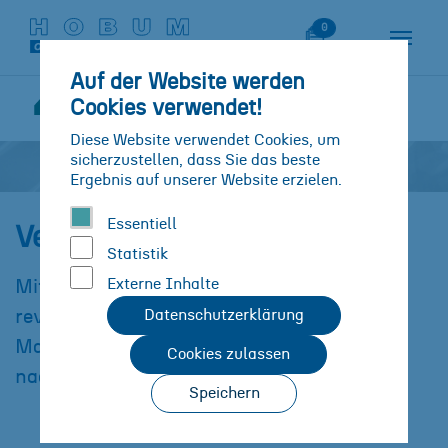
Zum Hauptinhalt springen
Skip to page footer
Merkliste
0
Auf der Website werden
Lösungen
Branchen/Industrien
Cookies verwendet!
Sie sind hier:
Verpackungsindustrie
Diese Website verwendet Cookies, um
sicherzustellen, dass Sie das beste
Ergebnis auf unserer Website erzielen.
Essentiell
Verpackungsindustrie
Statistik
Externe Inhalte
Mit wachsendem Umweltbewusstsein
revolutioniert die Verpackungsindustrie ihre
Datenschutzerklärung
Materialien und Methoden für eine
Cookies zulassen
nachhaltigere Zukunft.
Speichern