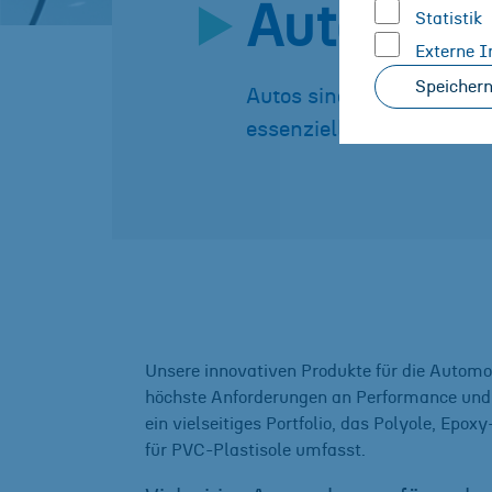
Automobi
Statistik
Externe I
Speicher
Autos sind von unseren 
essenzieller Teil für unse
Unsere innovativen Produkte für die Automob
höchste Anforderungen an Performance und 
ein vielseitiges Portfolio, das Polyole, Epox
für PVC-Plastisole umfasst.