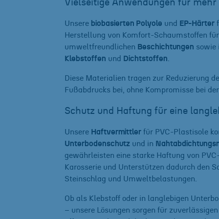
Vielseitige Anwendungen für mehr 
Unsere
biobasierten Polyole
und
EP-Härter
f
Herstellung von Komfort-Schaumstoffen für
umweltfreundlichen
Beschichtungen
sowie 
Klebstoffen
und
Dichtstoffen
.
Diese Materialien tragen zur Reduzierung d
Fußabdrucks bei, ohne Kompromisse bei der
Schutz und Haftung für eine langle
Unsere
Haftvermittler
für PVC-Plastisole 
Unterbodenschutz
und in
Nahtabdichtungs
gewährleisten eine starke Haftung von PVC-
Karosserie und Unterstützen dadurch den Sc
Steinschlag und Umweltbelastungen.
Ob als Klebstoff oder in langlebigen Unter
– unsere Lösungen sorgen für zuverlässigen