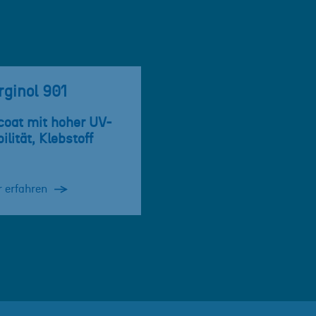
ginol 901
coat mit hoher UV-
ilität, Klebstoff
 erfahren