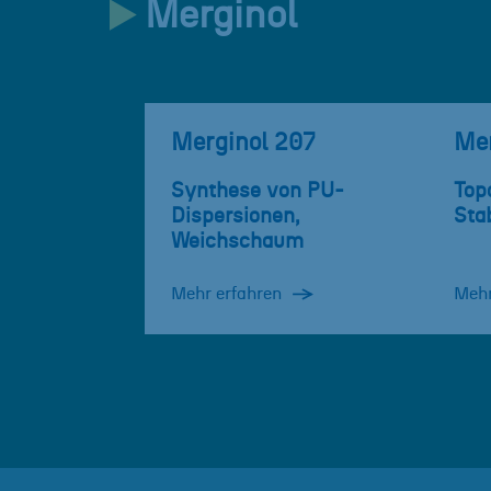
Merginol
Merginol 207
Mer
Synthese von PU-
Top
Dispersionen,
Stab
Weichschaum
Mehr erfahren
Mehr