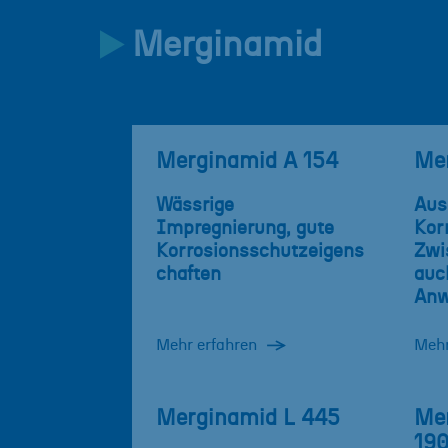
Merginamid
Merginamid A 154
Mer
Wässrige
Aus
Impregnierung, gute
Kor
Korrosionsschutzeigens
Zwi
chaften
auc
Anw
Mehr erfahren
Mehr
Merginamid L 445
Me
190