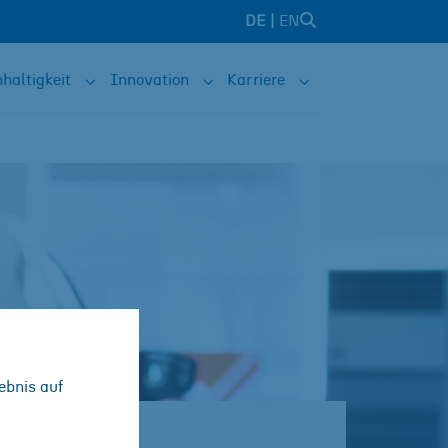
DE
EN
haltigkeit
Innovation
Karriere
sind"
 for "Lösungen"
Submenu for "Nachhaltigkeit"
Submenu for "Innovation"
Submenu for "Karrie
ebnis auf