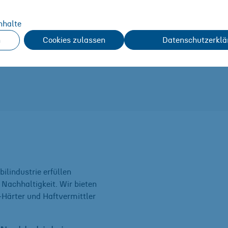
lindustrie
nhalte
n
Cookies zulassen
Datenschutzerklä
Straßen nicht mehr wegzudenken. Sie sind ein
re Mobilität.
ilindustrie erfüllen
Nachhaltigkeit. Wir bieten
y-Härter und Haftvermittler