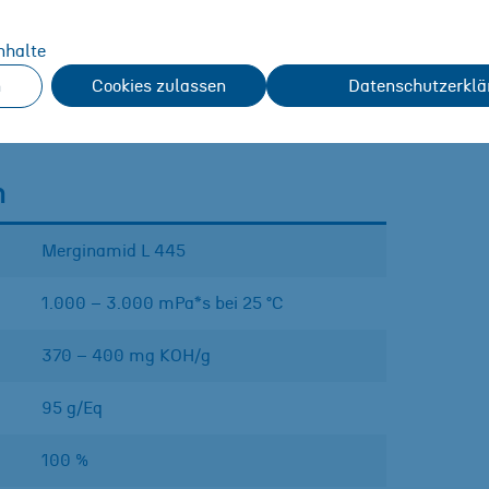
nhalte
n
Cookies zulassen
Datenschutzerklä
n
Merginamid L 445
1.000 – 3.000 mPa*s bei 25 °C
370 – 400 mg KOH/g
95 g/Eq
100 %