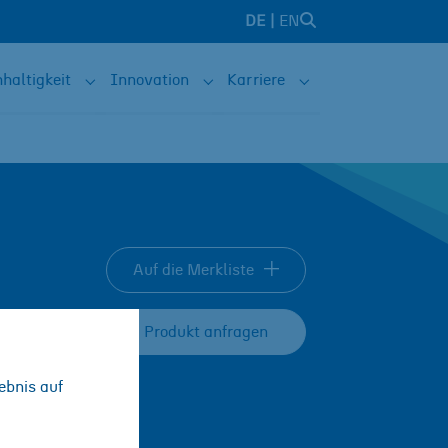
DE
EN
haltigkeit
Innovation
Karriere
sind"
 for "Lösungen"
Submenu for "Nachhaltigkeit"
Submenu for "Innovation"
Submenu for "Karrie
Auf die Merkliste
Produkt anfragen
ebnis auf