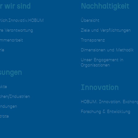
 wir sind
Nachhaltigkeit
rlich.Innovativ.HOBUM
Übersicht
re Verantwortung
Ziele und Verpflichtungen
mmenarbeit
Transparenz
rie
Dimensionen und Methodik
Unser Engagement in
Organisationen
sungen
Innovation
ukte
chen/Industrien
HOBUM. Innovation. Exchan
ndungen
Forschung & Entwicklung
trate