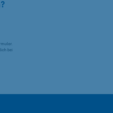
n?
rmular.
ich bei