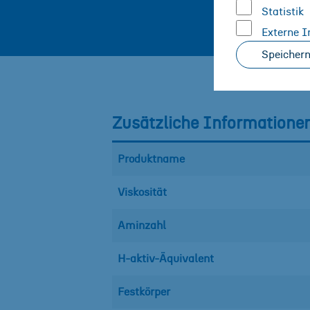
Statistik
Externe I
Speicher
Zusätzliche Informatione
Produktname
Viskosität
Aminzahl
H-aktiv-Äquivalent
Festkörper