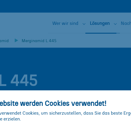
Wer wir sind
Lösungen
Nach
Submenu for "Wer wir 
Submenu
amid
Merginamid L 445
L 445
aminoamidharz, das durch Kondensation mehrbasischer
ebsite werden Cookies verwendet!
 erhalten wird. Merginamid L 445 ist flüssig und zeigt
n. Aufgrund der Fähigkeit, mit Epoxidgruppen unter
verwendet Cookies, um sicherzustellen, dass Sie das beste Erg
e erzielen.
id L 445 als Härter für Epoxidharze in vielerlei Hinsicht
l