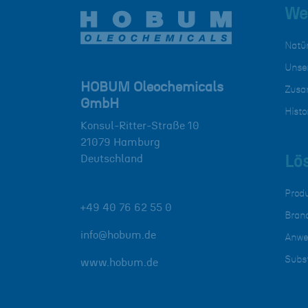
Wer
Natü
Unse
HOBUM Oleochemicals
Zusa
GmbH
Histo
Konsul-Ritter-Straße 10
21079
Hamburg
Deutschland
Lö
Prod
+49 40 76 62 55 0
Bran
info@hobum.de
Anwe
Subs
www.hobum.de