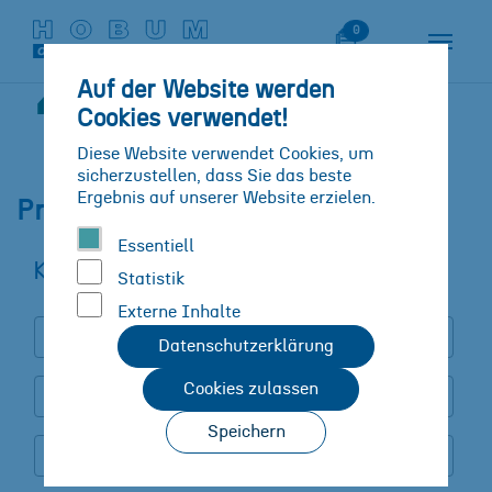
Zum Hauptinhalt springen
Skip to page footer
Merkliste
0
Auf der Website werden
Produktanfrage
Cookies verwendet!
Sie sind hier:
Diese Website verwendet Cookies, um
sicherzustellen, dass Sie das beste
Ergebnis auf unserer Website erzielen.
Produktanfrage
Essentiell
Kontakt Information
Statistik
Externe Inhalte
Datenschutzerklärung
Cookies zulassen
Speichern