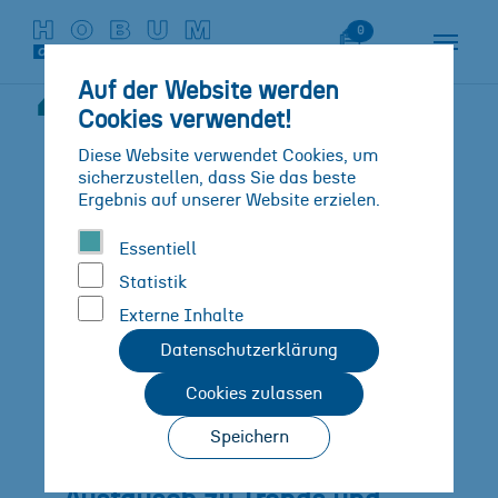
Zum Hauptinhalt springen
Skip to page footer
Merkliste
0
Auf der Website werden
Neuigkeiten
Detail
Cookies verwendet!
Sie sind hier:
Diese Website verwendet Cookies, um
sicherzustellen, dass Sie das beste
Ergebnis auf unserer Website erzielen.
Essentiell
Statistik
Externe Inhalte
Datenschutzerklärung
Cookies zulassen
Speichern