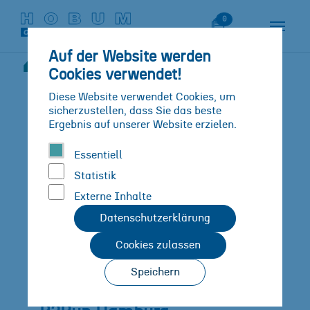
Zum Hauptinhalt springen
Skip to page footer
Merkliste
0
Auf der Website werden
Neuigkeiten
Detail
Cookies verwendet!
Sie sind hier:
Diese Website verwendet Cookies, um
sicherzustellen, dass Sie das beste
Ergebnis auf unserer Website erzielen.
Essentiell
Statistik
Externe Inhalte
Datenschutzerklärung
Cookies zulassen
Speichern